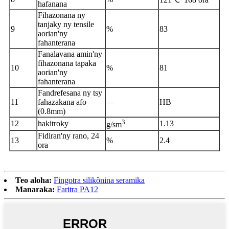
hafanana
Fihazonana ny
tanjaky ny tensile
9
%
83
aorian'ny
fahanterana
Fanalavana amin'ny
fihazonana tapaka
10
%
81
aorian'ny
fahanterana
Fandrefesana ny tsy
11
fahazakana afo
—
HB
(0.8mm)
3
12
hakitroky
1.13
g/sm
Fidiran'ny rano, 24
13
%
2.4
ora
Teo aloha:
Fingotra silikônina seramika
Manaraka:
Faritra PA12