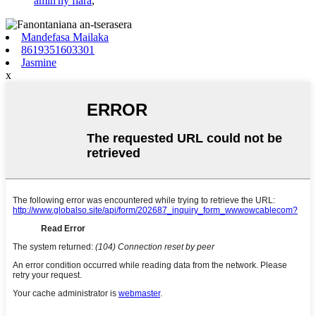
amin'ny fiara
,
Mandefasa Mailaka
8619351603301
Jasmine
x