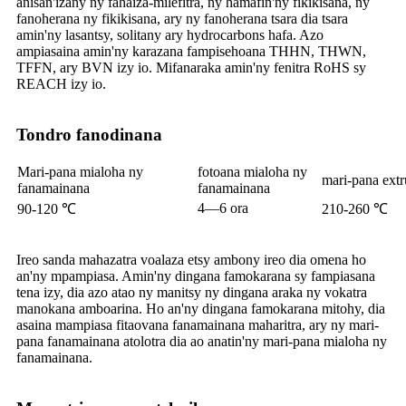
anisan'izany ny fahaiza-milefitra, ny hamafin'ny fikikisana, ny
fanoherana ny fikikisana, ary ny fanoherana tsara dia tsara
amin'ny lasantsy, solitany ary hydrocarbons hafa. Azo
ampiasaina amin'ny karazana fampisehoana THHN, THWN,
TFFN, ary BVN izy io. Mifanaraka amin'ny fenitra RoHS sy
REACH izy io.
Tondro fanodinana
Mari-pana mialoha ny
fotoana mialoha ny
mari-pana extr
fanamainana
fanamainana
4—6 ora
90-120 ℃
210-260 ℃
Ireo sanda mahazatra voalaza etsy ambony ireo dia omena ho
an'ny mpampiasa. Amin'ny dingana famokarana sy fampiasana
tena izy, dia azo atao ny manitsy ny dingana araka ny vokatra
manokana amboarina. Ho an'ny dingana famokarana mitohy, dia
asaina mampiasa fitaovana fanamainana maharitra, ary ny mari-
pana fanamainana atolotra dia ao anatin'ny mari-pana mialoha ny
fanamainana.