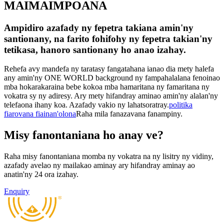
MAIMAIMPOANA
Ampidiro azafady ny fepetra takiana amin'ny
santionany, na farito fohifohy ny fepetra takian'ny
tetikasa, hanoro santionany ho anao izahay.
Rehefa avy mandefa ny taratasy fangatahana ianao dia mety halefa
any amin'ny ONE WORLD background ny fampahalalana fenoinao
mba hokarakaraina bebe kokoa mba hamaritana ny famaritana ny
vokatra sy ny adiresy. Ary mety hifandray aminao amin'ny alalan'ny
telefaona ihany koa. Azafady vakio ny lahatsoratray.
politika
fiarovana fiainan'olona
Raha mila fanazavana fanampiny.
Misy fanontaniana ho anay ve?
Raha misy fanontaniana momba ny vokatra na ny lisitry ny vidiny,
azafady avelao ny mailakao aminay ary hifandray aminay ao
anatin'ny 24 ora izahay.
Enquiry