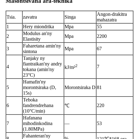
Masontsivana ara-teknika
Angon-drakitra
Tsia.
zavatra
Singa
mahazatra
1
Hery miondrika
Mpa
55
Modulus an'ny
2
Mpa
2200
Elastisity
Faharetana amin'ny
3
Mpa
67
sintona
Tanjaky ny
fiantraikan'ny andry
2
4
7
kJ/m²
tokana (amin'ny
23°C)
Hamafin'ny
5
morontsiraka (D,
Morontsiraka D
81
15s)
Teboka
6
fandrendrehana
220
℃
(10°C/min)
Hafanana
7
mihodinkodina
—
53
(1.80MPa)
Fahanteran'ny
8
%
121℃*168 ora