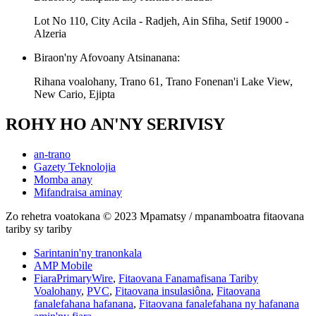
Lot No 110, City Acila - Radjeh, Ain Sfiha, Setif 19000 -
Alzeria
Biraon'ny Afovoany Atsinanana:
Rihana voalohany, Trano 61, Trano Fonenan'i Lake View,
New Cario, Ejipta
ROHY HO AN'NY SERIVISY
an-trano
Gazety Teknolojia
Momba anay
Mifandraisa aminay
Zo rehetra voatokana © 2023 Mpamatsy / mpanamboatra fitaovana
tariby sy tariby
Sarintanin'ny tranonkala
AMP Mobile
FiaraPrimaryWire
,
Fitaovana Fanamafisana Tariby
Voalohany
,
PVC
,
Fitaovana insulasiôna
,
Fitaovana
fanalefahana hafanana
,
Fitaovana fanalefahana ny hafanana