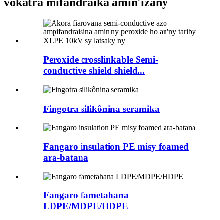
vokatra mifandraika amin'izany
Peroxide crosslinkable Semi-
conductive shield shield...
Fingotra silikônina seramika
Fangaro insulation PE misy foamed
ara-batana
Fangaro fametahana
LDPE/MDPE/HDPE