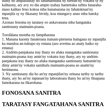
ihany no ampiasainay ho fanamarinana ny toetran'ny vokatra sy ny
kalitaony, ary avy eo dia ampio izahay hametraka rafitra fanaraha-
maso kalitao feno kokoa mba hanatsarana ny fahatokisan'ny
mpanjifa sy ny fikasany hividy, koa miangavy anao mba hatoky
tena.
Azonao fenoina ny taratasy eo ankavanana mba hangataka
santionany maimaim-poana.
Torolàlana momba ny fampiharana
1. Manana kaonty fanaterana iraisam-pirenena haingana ny mpanjifa
ka mandoa an-tsitrapo ny entana (azo averina ao anaty baiko ny
entana)
2. Andrim-panjakana iray ihany no afaka mangataka santionany
maimaim-poana iray amin'ny vokatra iray ihany, ary ny andrim-
panjakana iray ihany no afaka mangataka santionany hatramin'ny
dimy amin'ny vokatra samihafa maimaim-poana ao anatin'ny
herintaona.
3. Ny santionany dia ho an'ny mpanjifan'ny orinasa tariby sy tariby
ihany, ary ho an'ny mpiasan'ny laboratoara ihany ho an'ny fitsapana
famokarana na fikarohana.
FONOSANA SANITRA
TARATASY FANGATAHANA SANITRA