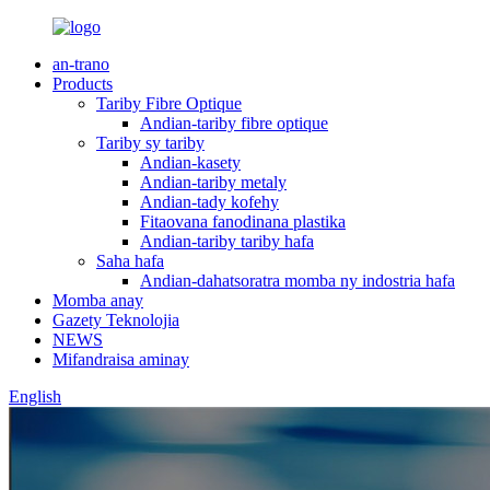
an-trano
Products
Tariby Fibre Optique
Andian-tariby fibre optique
Tariby sy tariby
Andian-kasety
Andian-tariby metaly
Andian-tady kofehy
Fitaovana fanodinana plastika
Andian-tariby tariby hafa
Saha hafa
Andian-dahatsoratra momba ny indostria hafa
Momba anay
Gazety Teknolojia
NEWS
Mifandraisa aminay
English