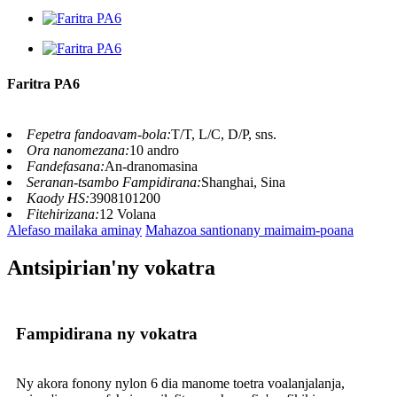
Faritra PA6
Fepetra fandoavam-bola:
T/T, L/C, D/P, sns.
Ora nanomezana:
10 andro
Fandefasana:
An-dranomasina
Seranan-tsambo Fampidirana:
Shanghai, Sina
Kaody HS:
3908101200
Fitehirizana:
12 Volana
Alefaso mailaka aminay
Mahazoa santionany maimaim-poana
Antsipirian'ny vokatra
Fampidirana ny vokatra
Ny akora fonony nylon 6 dia manome toetra voalanjalanja,