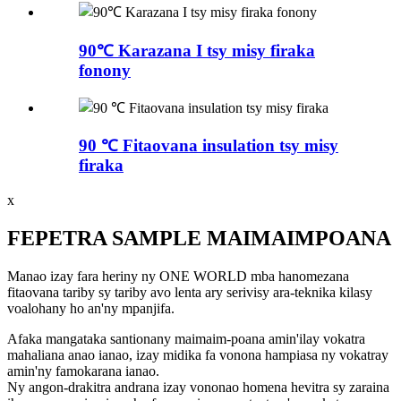
90℃ Karazana I tsy misy firaka
fonony
90 ℃ Fitaovana insulation tsy misy
firaka
x
FEPETRA SAMPLE MAIMAIMPOANA
Manao izay fara heriny ny ONE WORLD mba hanomezana
fitaovana tariby sy tariby avo lenta ary serivisy ara-teknika kilasy
voalohany ho an'ny mpanjifa.
Afaka mangataka santionany maimaim-poana amin'ilay vokatra
mahaliana anao ianao, izay midika fa vonona hampiasa ny vokatray
amin'ny famokarana ianao.
Ny angon-drakitra andrana izay vononao homena hevitra sy zaraina