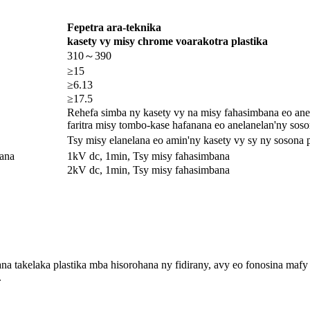
Fepetra ara-teknika
kasety vy misy chrome voarakotra plastika
310～390
≥15
≥6.13
≥17.5
Rehefa simba ny kasety vy na misy fahasimbana eo anel
faritra misy tombo-kase hafanana eo anelanelan'ny soson
Tsy misy elanelana eo amin'ny kasety vy sy ny sosona p
kana
1kV dc, 1min, Tsy misy fahasimbana
2kV dc, 1min, Tsy misy fahasimbana
iana takelaka plastika mba hisorohana ny fidirany, avy eo fonosina mafy
.