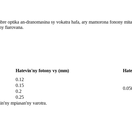
y fibre optika an-dranomasina sy vokatra hafa, ary mamorona fonony mit
y fiarovana.
Hatevin'ny fotony vy (mm)
Hate
0.12
0.15
0.05
0.2
0.25
n'ny mpiasan'ny varotra.