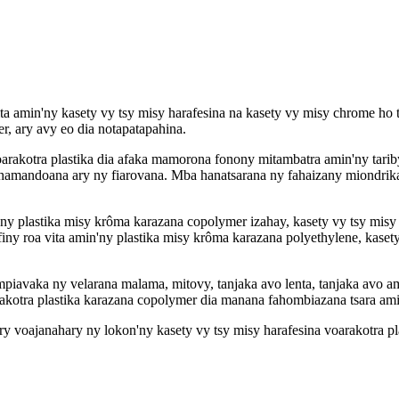
ta amin'ny kasety vy tsy misy harafesina na kasety vy misy chrome ho t
er, ary avy eo dia notapatapahina.
rakotra plastika dia afaka mamorona fonony mitambatra amin'ny tariby
y hamandoana ary ny fiarovana. Mba hanatsarana ny fahaizany miondrik
y plastika misy krôma karazana copolymer izahay, kasety vy tsy misy ha
ny roa vita amin'ny plastika misy krôma karazana polyethylene, kasety 
mpiavaka ny velarana malama, mitovy, tanjaka avo lenta, tanjaka avo 
arakotra plastika karazana copolymer dia manana fahombiazana tsara a
ry voajanahary ny lokon'ny kasety vy tsy misy harafesina voarakotra pl