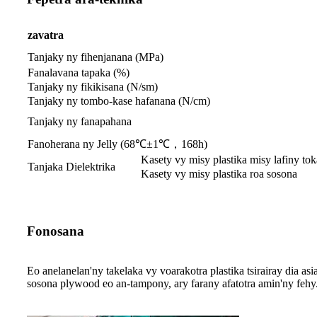
zavatra
Tanjaky ny fihenjanana (MPa)
Fanalavana tapaka (%)
Tanjaky ny fikikisana (N/sm)
Tanjaky ny tombo-kase hafanana (N/cm)
Tanjaky ny fanapahana
Fanoherana ny Jelly (68℃±1℃，168h)
Kasety vy misy plastika misy lafiny to
Tanjaka Dielektrika
Kasety vy misy plastika roa sosona
Fonosana
Eo anelanelan'ny takelaka vy voarakotra plastika tsirairay dia as
sosona plywood eo an-tampony, ary farany afatotra amin'ny fehy