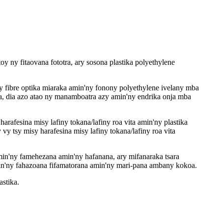
oy ny fitaovana fototra, ary sosona plastika polyethylene
 fibre optika miaraka amin'ny fonony polyethylene ivelany mba
a, dia azo atao ny manamboatra azy amin'ny endrika onja mba
rafesina misy lafiny tokana/lafiny roa vita amin'ny plastika
vy tsy misy harafesina misy lafiny tokana/lafiny roa vita
amin'ny famehezana amin'ny hafanana, ary mifanaraka tsara
min'ny fahazoana fifamatorana amin'ny mari-pana ambany kokoa.
astika.