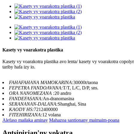
Kasety vy voarakotra plastika
Kasety vy voarakotra plastika avo lenta/ kasety vy voarakotra copol
tariby hafa izy io.
FAHAFAHANA MAMOKARINA:
30000t/taona
FEPETRA FANDOAVANA:
T/T, L/C, D/P, sns.
ORA NANOMEZANA :
20 andro
FANDEFASANA:
An-dranomasina
SERANANAN-DALANA:
Shanghai, Sina
KAODY HS:
7212400000
FITEHIRIZANA:
12 volana
Alefaso mailaka aminay
Mahazoa santionany maimaim-poana
Antsipirian'ny vokatra