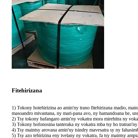
Fitehirizana
1) Tokony hotehirizina ao amin'ny trano fitehirizana madio, maina
masoandro mivantana, ny mari-pana avo, ny hamandoana be, sns.,
2) Tsy tokony hafangaro amin'ny vokatra mora mirehitra ny vokat
3) Tokony hofonosina tanteraka ny vokatra mba tsy ho tratran'n
4) Tsy maintsy arovana amin'ny tsindry mavesatra sy ny fahasimb
5) Tsy azo tehirizina eny ivelany ny vokatra, fa tsy maintsy ampi