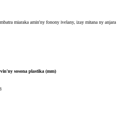
ambatra miaraka amin'ny fonony ivelany, izay mitana ny anjara
vin'ny sosona plastika (mm)
8