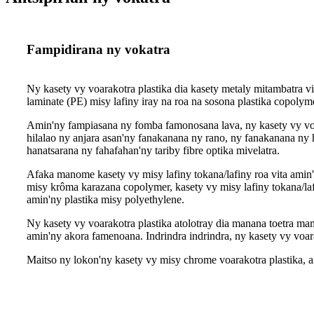
Fampidirana ny vokatra
Ny kasety vy voarakotra plastika dia kasety metaly mitambatra vi
laminate (PE) misy lafiny iray na roa na sosona plastika copolym
Amin'ny fampiasana ny fomba famonosana lava, ny kasety vy voa
hilalao ny anjara asan'ny fanakanana ny rano, ny fanakanana n
hanatsarana ny fahafahan'ny tariby fibre optika mivelatra.
Afaka manome kasety vy misy lafiny tokana/lafiny roa vita amin'n
misy krôma karazana copolymer, kasety vy misy lafiny tokana/lafi
amin'ny plastika misy polyethylene.
Ny kasety vy voarakotra plastika atolotray dia manana toetra ma
amin'ny akora famenoana. Indrindra indrindra, ny kasety vy vo
Maitso ny lokon'ny kasety vy misy chrome voarakotra plastika, a