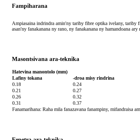
Fampiharana
Ampiasaina indrindra amin'ny tariby fibre optika ivelany, tarib
asan'ny fanakanana ny rano, ny fanakanana ny hamandoana ary n
Masontsivana ara-teknika
Hatevina manontolo (mm)
Lafiny tokana
-droa misy rindrina
0.18
0.24
0.21
0.27
0.26
0.32
0.31
0.37
Fanamarihana: Raha mila fanazavana fanampiny, mifandraisa ami
Fepetra ara-teknika