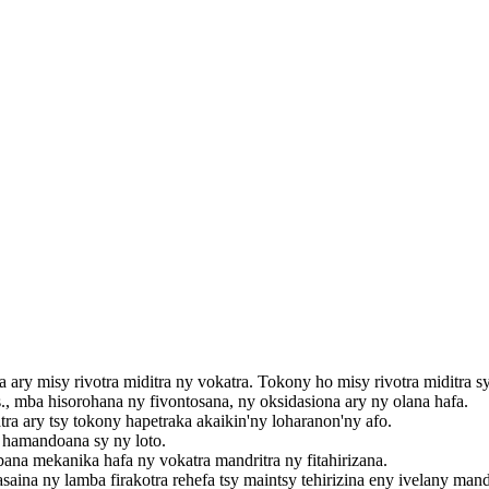
 ary misy rivotra miditra ny vokatra. Tokony ho misy rivotra miditra sy m
 mba hisorohana ny fivontosana, ny oksidasiona ary ny olana hafa.
ra ary tsy tokony hapetraka akaikin'ny loharanon'ny afo.
y hamandoana sy ny loto.
ana mekanika hafa ny vokatra mandritra ny fitahirizana.
asaina ny lamba firakotra rehefa tsy maintsy tehirizina eny ivelany mand