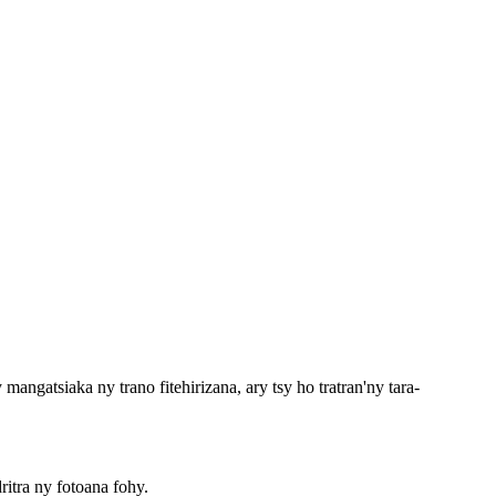
angatsiaka ny trano fitehirizana, ary tsy ho tratran'ny tara-
ritra ny fotoana fohy.