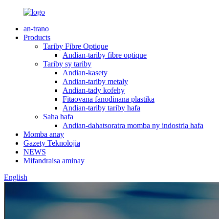
an-trano
Products
Tariby Fibre Optique
Andian-tariby fibre optique
Tariby sy tariby
Andian-kasety
Andian-tariby metaly
Andian-tady kofehy
Fitaovana fanodinana plastika
Andian-tariby tariby hafa
Saha hafa
Andian-dahatsoratra momba ny indostria hafa
Momba anay
Gazety Teknolojia
NEWS
Mifandraisa aminay
English