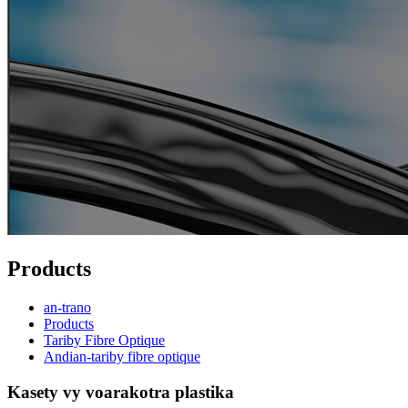
Products
an-trano
Products
Tariby Fibre Optique
Andian-tariby fibre optique
Kasety vy voarakotra plastika