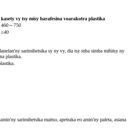
kasety vy tsy misy harafesina voarakotra plastika
460～750
≥40
anelan'ny sarimihetsika sy ny vy, dia tsy mba simba mihitsy ny
a plastika.
lastika.
 amin'ny sarimihetsika maitso, apetraka eo amin'ny paleta, asiana